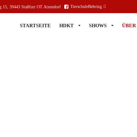
TierschuleBehring
g 15, 39443 Staßfurt OT Atzendorf
STARTSEITE
HDKT
SHOWS
ÜBER
STARTSEITE
HDKT
SHOWS